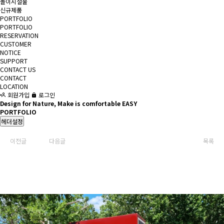
놀이시설물
신규제품
PORTFOLIO
PORTFOLIO
RESERVATION
CUSTOMER
NOTICE
SUPPORT
CONTACT US
CONTACT
LOCATION
회원가입
로그인
Design for Nature, Make is comfortable EASY
PORTFOLIO
헤더설정
이전글
다음글
목록