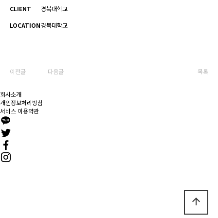
CLIENT
경북대학교
LOCATION
경북대학교
이전글
다음글
목록
회사소개
개인정보처리방침
서비스 이용약관
이지디자인
TEL 051-897-9601 ㅣ FAX 051-897-9603
부산광역시 연제구 연산5동 1505-13 거목빌딩 5층 16-124
COPYRIGHT(c) 2020
이지디자인
ALL RIGHTS RESERVED.
arrow_upward