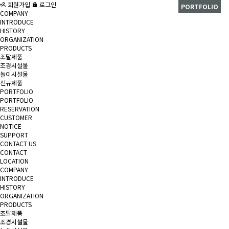
회원가입
로그인
PORTFOLIO
COMPANY
INTRODUCE
HISTORY
ORGANIZATION
PRODUCTS
조달제품
조경시설물
놀이시설물
신규제품
PORTFOLIO
PORTFOLIO
RESERVATION
CUSTOMER
NOTICE
SUPPORT
CONTACT US
CONTACT
LOCATION
COMPANY
INTRODUCE
HISTORY
ORGANIZATION
PRODUCTS
조달제품
조경시설물