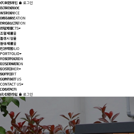
COMPANY
회원가입
로그인
COMPANY
INTRODUCE
INTRODUCE
HISTORY
HISTORY
ORGANIZATION
ORGANIZATION
PRODUCTS
PRODUCTS
조달제품
조달제품
조경시설물
조경시설물
놀이시설물
놀이시설물
신규제품
신규제품
PORTFOLIO
PORTFOLIO
PORTFOLIO
PORTFOLIO
RESERVATION
RESERVATION
CUSTOMER
CUSTOMER
NOTICE
NOTICE
SUPPORT
SUPPORT
CONTACT US
CONTACT US
CONTACT
CONTACT
LOCATION
LOCATION
회원가입
로그인
헤더설정